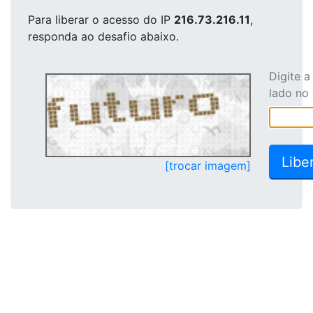
Para liberar o acesso
do IP
216.73.216.11
,
responda ao desafio abaixo.
Digite 
lado no
[trocar imagem]