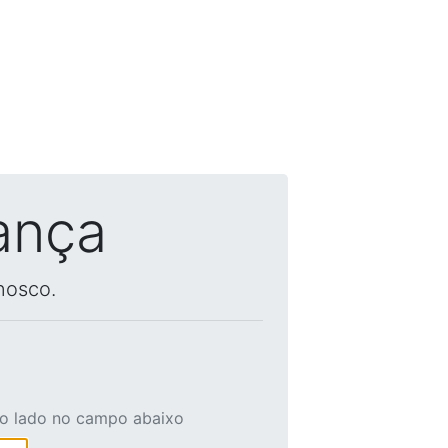
ança
nosco.
ao lado no campo abaixo