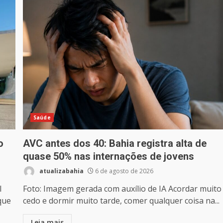
Saúde
o
AVC antes dos 40: Bahia registra alta de
quase 50% nas internações de jovens
atualizabahia
6 de agosto de 2026
l
Foto: Imagem gerada com auxílio de IA Acordar muito
que
cedo e dormir muito tarde, comer qualquer coisa na...
Leia mais