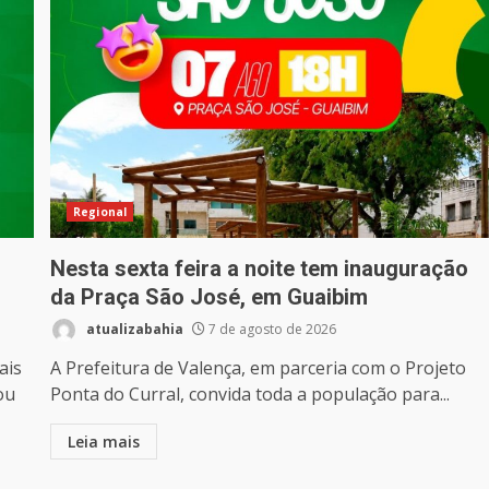
Regional
Nesta sexta feira a noite tem inauguração
da Praça São José, em Guaibim
atualizabahia
7 de agosto de 2026
ais
A Prefeitura de Valença, em parceria com o Projeto
ou
Ponta do Curral, convida toda a população para...
Leia mais