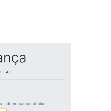
ança
nosco.
ao lado no campo abaixo