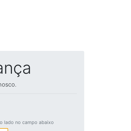
ança
nosco.
ao lado no campo abaixo