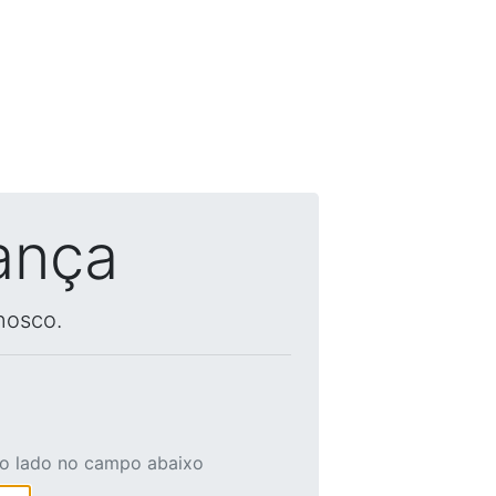
ança
nosco.
ao lado no campo abaixo