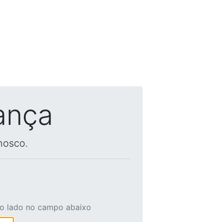
ança
nosco.
ao lado no campo abaixo