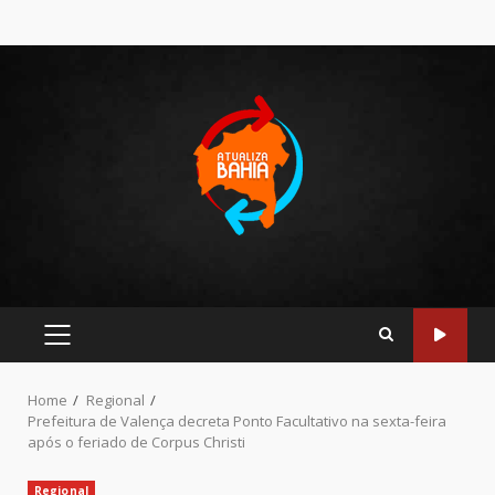
Home
Regional
Prefeitura de Valença decreta Ponto Facultativo na sexta-feira
após o feriado de Corpus Christi
Regional