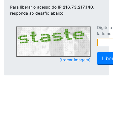
Para liberar o acesso
do IP
216.73.217.140
,
responda ao desafio abaixo.
Digite 
lado no
[trocar imagem]