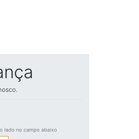
ança
nosco.
ao lado no campo abaixo