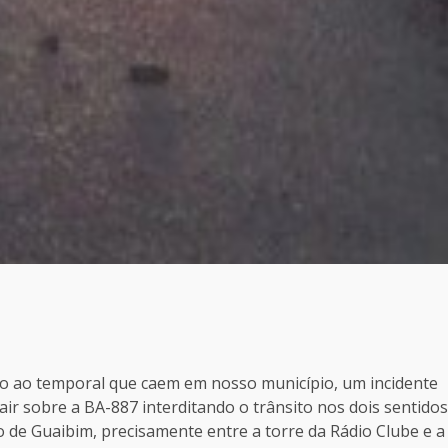
ar
do ao temporal que caem em nosso município, um incidente
ir sobre a BA-887 interditando o trânsito nos dois sentidos
to de Guaibim, precisamente entre a torre da Rádio Clube e a