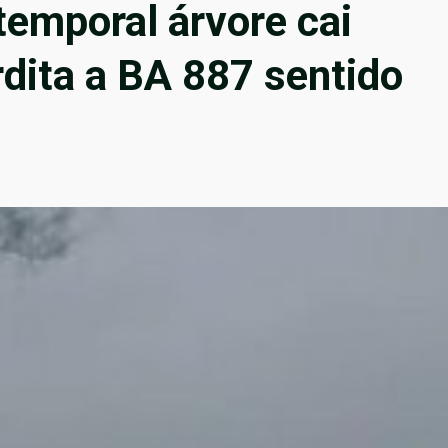
temporal árvore cai
rdita a BA 887 sentido