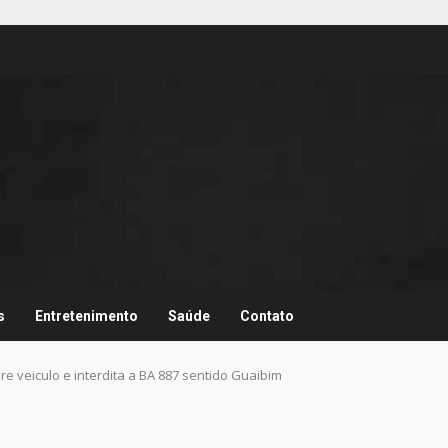
s
Entretenimento
Saúde
Contato
e veiculo e interdita a BA 887 sentido Guaibim