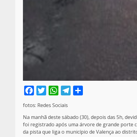
Facebook
Twitter
WhatsApp
Telegram
Compartilh
fotos: Redes Sociais
Na manhã deste sábado (30), depois das 5h, devi
foi registrado após uma árvore de grande porte ca
da pista que liga o município de Valença ao distri