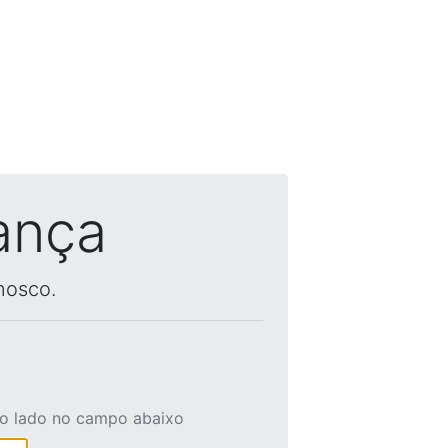
ança
nosco.
ao lado no campo abaixo